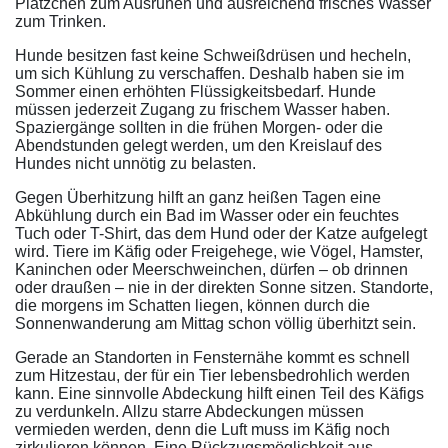
Plätzchen zum Ausruhen und ausreichend frisches Wasser
zum Trinken.
Hunde besitzen fast keine Schweißdrüsen und hecheln,
um sich Kühlung zu verschaffen. Deshalb haben sie im
Sommer einen erhöhten Flüssigkeitsbedarf. Hunde
müssen jederzeit Zugang zu frischem Wasser haben.
Spaziergänge sollten in die frühen Morgen- oder die
Abendstunden gelegt werden, um den Kreislauf des
Hundes nicht unnötig zu belasten.
Gegen Überhitzung hilft an ganz heißen Tagen eine
Abkühlung durch ein Bad im Wasser oder ein feuchtes
Tuch oder T-Shirt, das dem Hund oder der Katze aufgelegt
wird. Tiere im Käfig oder Freigehege, wie Vögel, Hamster,
Kaninchen oder Meerschweinchen, dürfen – ob drinnen
oder draußen – nie in der direkten Sonne sitzen. Standorte,
die morgens im Schatten liegen, können durch die
Sonnenwanderung am Mittag schon völlig überhitzt sein.
Gerade an Standorten in Fensternähe kommt es schnell
zum Hitzestau, der für ein Tier lebensbedrohlich werden
kann. Eine sinnvolle Abdeckung hilft einen Teil des Käfigs
zu verdunkeln. Allzu starre Abdeckungen müssen
vermieden werden, denn die Luft muss im Käfig noch
zirkulieren können. Eine Rückzugsmöglichkeit aus