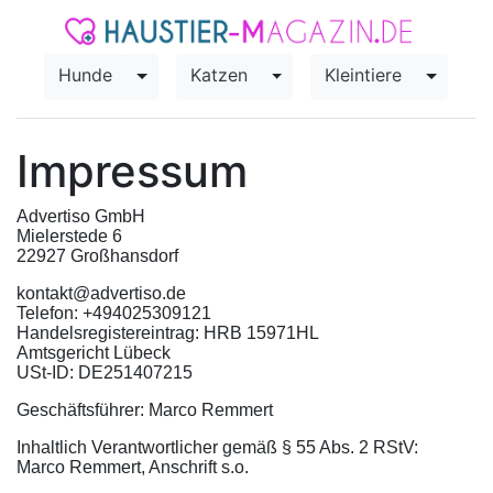
Hunde
Katzen
Kleintiere
Toggle Dropdown
Toggle Dropdown
Toggle
Impressum
Advertiso GmbH
Mielerstede 6
22927 Großhansdorf
kontakt@advertiso.de
Telefon: +494025309121
Handelsregistereintrag: HRB 15971HL
Amtsgericht Lübeck
USt-ID: DE251407215
Geschäftsführer: Marco Remmert
Inhaltlich Verantwortlicher gemäß § 55 Abs. 2 RStV:
Marco Remmert, Anschrift s.o.