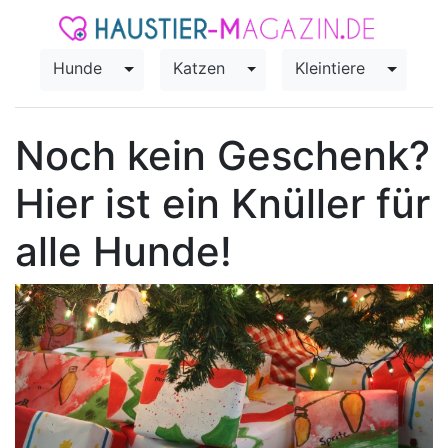
Hunde
Katzen
Kleintiere
Toggle Dropdown
Toggle Dropdown
Toggle
Noch kein Geschenk?
Hier ist ein Knüller für
alle Hunde!