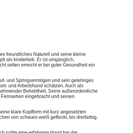
es freundliches Naturell und seine kleine
t als kinderlieb. Er ist umgänglich,
cht selten erreicht er bei guter Gesundheit ein
Lauf- und Springvermögen und sein gelehriges
it- und Arbeitshund schätzen. Auch als
nehmender Beliebtheit. Seine außerordentliche
d Fernsehen eingebracht und seinen
eine klare Kopfform mit kurz angesetzten
hen von schwarz-weiß gefleckt, bis dreifarbig.
ch sollte eine erfahrene Hand bei der