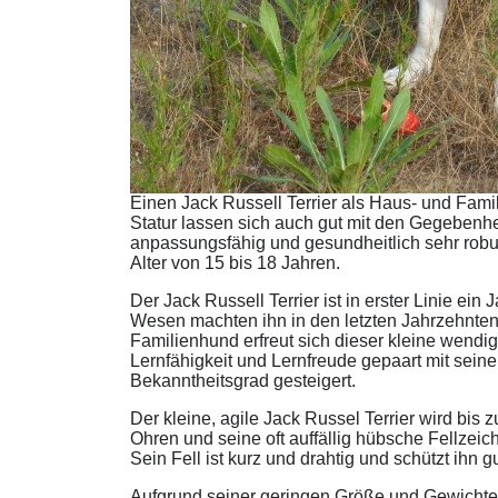
Einen Jack Russell Terrier als Haus- und Fami
Statur lassen sich auch gut mit den Gegebenhei
anpassungsfähig und gesundheitlich sehr robust.
Alter von 15 bis 18 Jahren.
Der Jack Russell Terrier ist in erster Linie 
Wesen machten ihn in den letzten Jahrzehnten
Familienhund erfreut sich dieser kleine wend
Lernfähigkeit und Lernfreude gepaart mit se
Bekanntheitsgrad gesteigert.
Der kleine, agile Jack Russel Terrier wird bi
Ohren und seine oft auffällig hübsche Fellzeic
Sein Fell ist kurz und drahtig und schützt ihn 
Aufgrund seiner geringen Größe und Gewichtes p