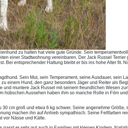
lienhund zu halten hat viele gute Gründe. Sein temperamentvoll
ten einer Stadtwohnung vereinbaren. Der Jack Russel Terrier gil
 Bei entsprechender Haltung bleibt er bis ins hohe Alter fit. Ni
ein Jagdhund. Sein Mut, sein Temperament, seine Ausdauer, sein 
 zu einem Hund, den ganz besonders Jäger und Reiter als Begle
ige und muntere Jack Russel mit seinem freundlichen Wesen zu
inem hübschen Aussehen haben ihm so manche Rolle in Film un
s zu 30 cm groß und etwa 6 kg schwer. Seine angenehme Größe, s
hnung machen ihn auf Anhieb sympathisch. Seine Fellfarben reic
gut vor Nässe und Kälte.
asst er sehr gut auch in Familien mit kleinen Kindern. Natürli