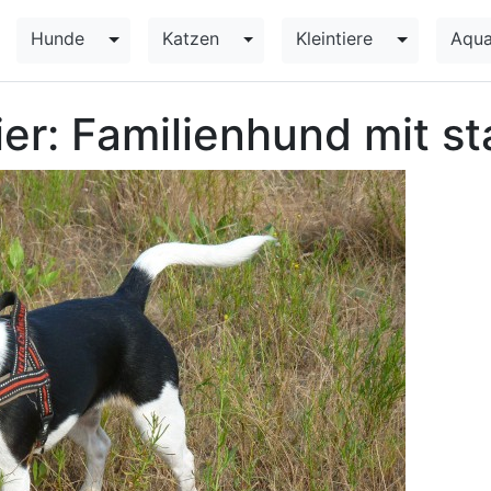
Hunde
Katzen
Kleintiere
Aqua
Toggle Dropdown
Toggle Dropdown
Toggle Dr
ier: Familienhund mit s