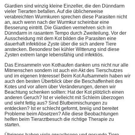
Giardien sind winzig kleine Einzeller, die den Dünndarm
vieler Tierarten befallen. Auf die üblicherweise
verabreichten Wurmkuren sprechen diese Parasiten nicht
an, auch wenn nach der Wurmkur scheinbar eine
Besserung eintritt. Die Giardien vermehren sich im
Dünndarm in rasantem Tempo durch Zweiteilung. Vor der
Ausscheidung mit dem Kot bilden die Parasiten eine
dauerhaft infektiöse Zyste über die sich andere Tiere
anstecken. Besondesr bei kühler Witterung sind diese
Zysten extrem lange lebensfähig und infektiös.
Das Einsammeln von Kothaufen danken uns nicht nur alle
Mitmenschen sondern ist auch ein Akt des Tierschutzes
und im eigenen Interesse! Beim Kot Aufsammeln haben wir
auch den besten Überblick über die Beschaffenheit des
Kotes und vor allem über Veränderungen, denen wir
Beachtung schenken sollten: Hat der Kot plötzlich einen
anderen Geruch? Ist er vielleicht mit Schleim überzogen
und sieht fettig aus? Sind Blutbeimischungen zu
entdecken? Ist er schlecht geformt, breiig und bereitet
Probleme beim Absetzen? Alle diese Beobachtungen
helfen beim Tierarztbesuch die richtige Therapie zu
starten.
Übrigens haben viele erwachsene und gesunde Tiere