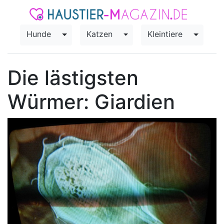
Hunde
Katzen
Kleintiere
Toggle Dropdown
Toggle Dropdown
Toggle
Die lästigsten
Würmer: Giardien