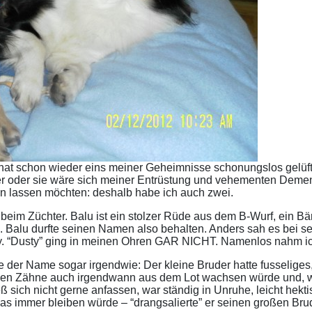
 hat schon wieder eins meiner Geheimnisse schonungslos gelü
r oder sie wäre sich meiner Entrüstung und vehementen Dementi
n lassen möchten: deshalb habe ich auch zwei.
beim Züchter. Balu ist ein stolzer Rüde aus dem B-Wurf, ein Bä
 Balu durfte seinen Namen also behalten. Anders sah es bei se
y. “Dusty” ging in meinen Ohren GAR NICHT. Namenlos nahm ic
te der Name sogar irgendwie: Der kleine Bruder hatte fusselige
en Zähne auch irgendwann aus dem Lot wachsen würde und, wa
ß sich nicht gerne anfassen, war ständig in Unruhe, leicht hekti
das immer bleiben würde – “drangsalierte” er seinen großen Bru