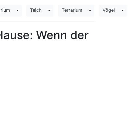
rium
Teich
Terrarium
Vögel
opdown
Toggle Dropdown
Toggle Dropdown
Toggle Dropdown
To
 Hause: Wenn der