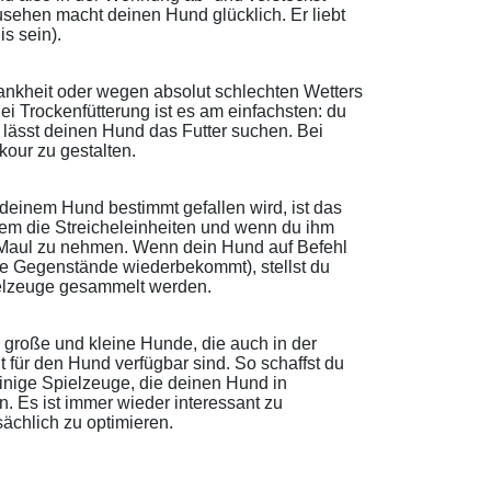
usehen macht deinen Hund glücklich. Er liebt
s sein).
 Krankheit oder wegen absolut schlechten Wetters
ei Trockenfütterung ist es am einfachsten: du
d lässt deinen Hund das Futter suchen. Bei
kour zu gestalten.
 deinem Hund bestimmt gefallen wird, ist das
lem die Streicheleinheiten und wenn du ihm
ns Maul zu nehmen. Wenn dein Hund auf Befehl
 Gegenstände wiederbekommt), stellst du
pielzeuge gesammelt werden.
r große und kleine Hunde, die auch in der
t für den Hund verfügbar sind. So schaffst du
inige Spielzeuge, die deinen Hund in
. Es ist immer wieder interessant zu
ächlich zu optimieren.