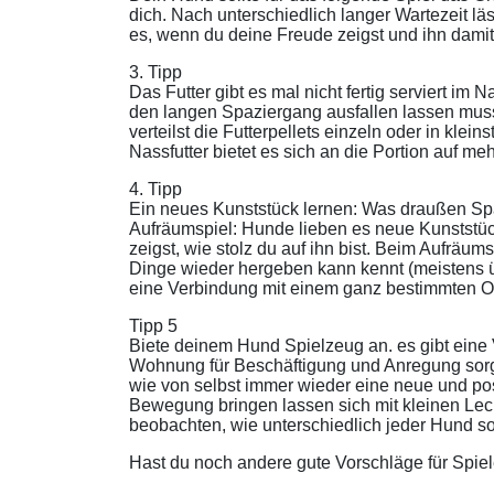
dich. Nach unterschiedlich langer Wartezeit l
es, wenn du deine Freude zeigst und ihn damit
3. Tipp
Das Futter gibt es mal nicht fertig serviert im
den langen Spaziergang ausfallen lassen musst 
verteilst die Futterpellets einzeln oder in kl
Nassfutter bietet es sich an die Portion auf m
4. Tipp
Ein neues Kunststück lernen: Was draußen Spaß
Aufräumspiel: Hunde lieben es neue Kunststüc
zeigst, wie stolz du auf ihn bist. Beim Aufrä
Dinge wieder hergeben kann kennt (meistens
eine Verbindung mit einem ganz bestimmten Or
Tipp 5
Biete deinem Hund Spielzeug an. es gibt eine V
Wohnung für Beschäftigung und Anregung sorgen.
wie von selbst immer wieder eine neue und pos
Bewegung bringen lassen sich mit kleinen Leck
beobachten, wie unterschiedlich jeder Hund so
Hast du noch andere gute Vorschläge für Spiel