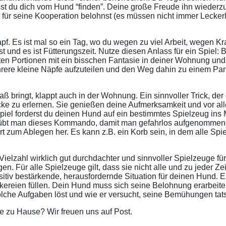
ässt du dich vom Hund “finden”. Deine große Freude ihn wiederz
 für seine Kooperation belohnst (es müssen nicht immer Leckerli
 Napf. Es ist mal so ein Tag, wo du wegen zu viel Arbeit, wegen
und es ist Fütterungszeit. Nutze diesen Anlass für ein Spiel: B
einsten Portionen mit ein bisschen Fantasie in deiner Wohnung un
ehrere kleine Näpfe aufzuteilen und den Weg dahin zu einem Par
 bringt, klappt auch in der Wohnung. Ein sinnvoller Trick, der
ke zu erlernen. Sie genießen deine Aufmerksamkeit und vor al
umspiel forderst du deinen Hund auf ein bestimmtes Spielzeug i
 übt man dieses Kommando, damit man gefahrlos aufgenommene
t zum Ablegen her. Es kann z.B. ein Korb sein, in dem alle S
ielzahl wirklich gut durchdachter und sinnvoller Spielzeuge fü
 Für alle Spielzeuge gilt, dass sie nicht alle und zu jeder Zei
itiv bestärkende, herausfordernde Situation für deinen Hund. E
ereien füllen. Dein Hund muss sich seine Belohnung erarbeiten
lche Aufgaben löst und wie er versucht, seine Bemühungen tats
e zu Hause? Wir freuen uns auf Post.