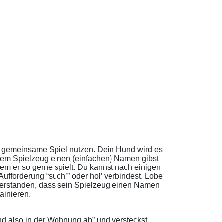
as gemeinsame Spiel nutzen. Dein Hund wird es
dem Spielzeug einen (einfachen) Namen gibst
em er so gerne spielt. Du kannst nach einigen
ufforderung “such’” oder hol’ verbindest. Lobe
r verstanden, dass sein Spielzeug einen Namen
ainieren.
nd also in der Wohnung ab” und versteckst