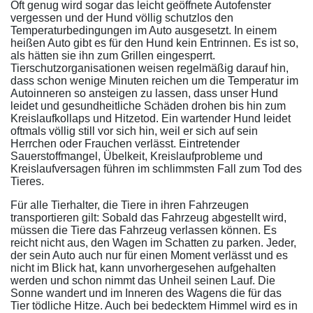
Oft genug wird sogar das leicht geöffnete Autofenster
vergessen und der Hund völlig schutzlos den
Temperaturbedingungen im Auto ausgesetzt. In einem
heißen Auto gibt es für den Hund kein Entrinnen. Es ist so,
als hätten sie ihn zum Grillen eingesperrt.
Tierschutzorganisationen weisen regelmäßig darauf hin,
dass schon wenige Minuten reichen um die Temperatur im
Autoinneren so ansteigen zu lassen, dass unser Hund
leidet und gesundheitliche Schäden drohen bis hin zum
Kreislaufkollaps und Hitzetod. Ein wartender Hund leidet
oftmals völlig still vor sich hin, weil er sich auf sein
Herrchen oder Frauchen verlässt. Eintretender
Sauerstoffmangel, Übelkeit, Kreislaufprobleme und
Kreislaufversagen führen im schlimmsten Fall zum Tod des
Tieres.
Für alle Tierhalter, die Tiere in ihren Fahrzeugen
transportieren gilt: Sobald das Fahrzeug abgestellt wird,
müssen die Tiere das Fahrzeug verlassen können. Es
reicht nicht aus, den Wagen im Schatten zu parken. Jeder,
der sein Auto auch nur für einen Moment verlässt und es
nicht im Blick hat, kann unvorhergesehen aufgehalten
werden und schon nimmt das Unheil seinen Lauf. Die
Sonne wandert und im Inneren des Wagens die für das
Tier tödliche Hitze. Auch bei bedecktem Himmel wird es in