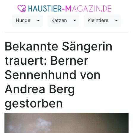
Hunde
Katzen
Kleintiere
Toggle Dropdown
Toggle Dropdown
Toggle
Bekannte Sängerin
trauert: Berner
Sennenhund von
Andrea Berg
gestorben