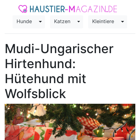
Hunde
Katzen
Kleintiere
Toggle Dropdown
Toggle Dropdown
Toggle
Mudi-Ungarischer
Hirtenhund:
Hütehund mit
Wolfsblick