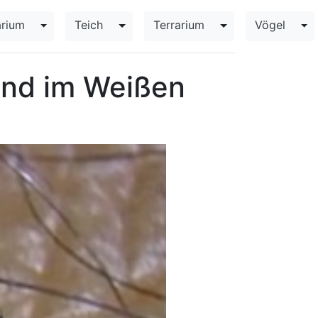
rium
Teich
Terrarium
Vögel
opdown
Toggle Dropdown
Toggle Dropdown
Toggle Dropdown
To
und im Weißen