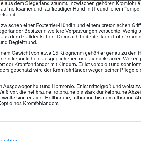
die aus dem Siegerland stammt. Inzwischen gehören Kromfohrlä
r aufmerksamer und lauffreudiger Hund mit freundlichem Temper
bekannt.
zwischen einer Foxterrier-Hündin und einem bretonischen Griff
gerländer Besitzerin weitere Verpaarungen versuchte. Wenig 
ns aus dem Plattdeutschen: Demnach bedeutet krom Fohr “krumm
 und Begleithund.
einem Gewicht von etwa 15 Kilogramm gehört er genau zu den 
einem freundlichen, ausgeglichenen und aufmerksamen Wesen p
t der Kromfohrländer mit Kindern. Er ist verspielt und sehr lern
nders geschätzt wird der Kromfohrländer wegen seiner Pflegeleich
Ausgewogenheit und Harmonie. Er ist mittelgroß und weist zwe
eiß vor, die hellbraune, rotbraune bis stark dunkelbraune Abz
erwolle sind erlaubt. Hellbraune, rotbraune bis dunkelbraune 
Kopf eines Kromfohländers.
hrichten