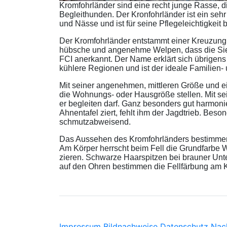
Kromfohrländer sind eine recht junge Rasse, 
Begleithunden. Der Kronfohrländer ist ein seh
und Nässe und ist für seine Pflegeleichtigkeit 
Der Kromfohrländer entstammt einer Kreuzung 
hübsche und angenehme Welpen, dass die Sie
FCI anerkannt. Der Name erklärt sich übrige
kühlere Regionen und ist der ideale Familien-
Mit seiner angenehmen, mittleren Größe und 
die Wohnungs- oder Hausgröße stellen. Mit s
er begleiten darf. Ganz besonders gut harmonier
Ahnentafel ziert, fehlt ihm der Jagdtrieb. Beso
schmutzabweisend.
Das Aussehen des Kromfohrländers bestimmen 
Am Körper herrscht beim Fell die Grundfarbe W
zieren. Schwarze Haarspitzen bei brauner Unt
auf den Ohren bestimmen die Fellfärbung am 
Impressum
Bildnachweise
Datenschutz
Nac