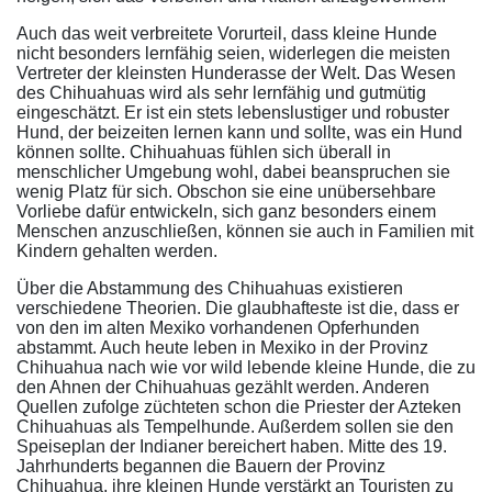
Auch das weit verbreitete Vorurteil, dass kleine Hunde
nicht besonders lernfähig seien, widerlegen die meisten
Vertreter der kleinsten Hunderasse der Welt. Das Wesen
des Chihuahuas wird als sehr lernfähig und gutmütig
eingeschätzt. Er ist ein stets lebenslustiger und robuster
Hund, der beizeiten lernen kann und sollte, was ein Hund
können sollte. Chihuahuas fühlen sich überall in
menschlicher Umgebung wohl, dabei beanspruchen sie
wenig Platz für sich. Obschon sie eine unübersehbare
Vorliebe dafür entwickeln, sich ganz besonders einem
Menschen anzuschließen, können sie auch in Familien mit
Kindern gehalten werden.
Über die Abstammung des Chihuahuas existieren
verschiedene Theorien. Die glaubhafteste ist die, dass er
von den im alten Mexiko vorhandenen Opferhunden
abstammt. Auch heute leben in Mexiko in der Provinz
Chihuahua nach wie vor wild lebende kleine Hunde, die zu
den Ahnen der Chihuahuas gezählt werden. Anderen
Quellen zufolge züchteten schon die Priester der Azteken
Chihuahuas als Tempelhunde. Außerdem sollen sie den
Speiseplan der Indianer bereichert haben. Mitte des 19.
Jahrhunderts begannen die Bauern der Provinz
Chihuahua, ihre kleinen Hunde verstärkt an Touristen zu