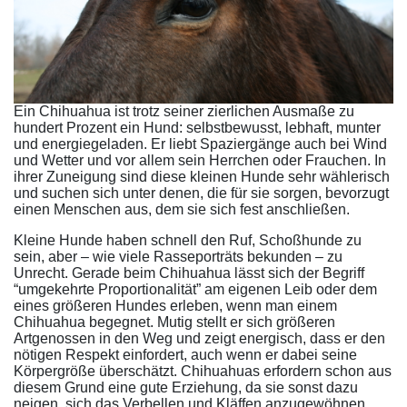
Ein Chihuahua ist trotz seiner zierlichen Ausmaße zu
hundert Prozent ein Hund: selbstbewusst, lebhaft, munter
und energiegeladen. Er liebt Spaziergänge auch bei Wind
und Wetter und vor allem sein Herrchen oder Frauchen. In
ihrer Zuneigung sind diese kleinen Hunde sehr wählerisch
und suchen sich unter denen, die für sie sorgen, bevorzugt
einen Menschen aus, dem sie sich fest anschließen.
Kleine Hunde haben schnell den Ruf, Schoßhunde zu
sein, aber – wie viele Rasseporträts bekunden – zu
Unrecht. Gerade beim Chihuahua lässt sich der Begriff
“umgekehrte Proportionalität” am eigenen Leib oder dem
eines größeren Hundes erleben, wenn man einem
Chihuahua begegnet. Mutig stellt er sich größeren
Artgenossen in den Weg und zeigt energisch, dass er den
nötigen Respekt einfordert, auch wenn er dabei seine
Körpergröße überschätzt. Chihuahuas erfordern schon aus
diesem Grund eine gute Erziehung, da sie sonst dazu
neigen, sich das Verbellen und Kläffen anzugewöhnen.