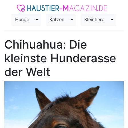
Hunde
Katzen
Kleintiere
Toggle Dropdown
Toggle Dropdown
Toggle
Chihuahua: Die
kleinste Hunderasse
der Welt