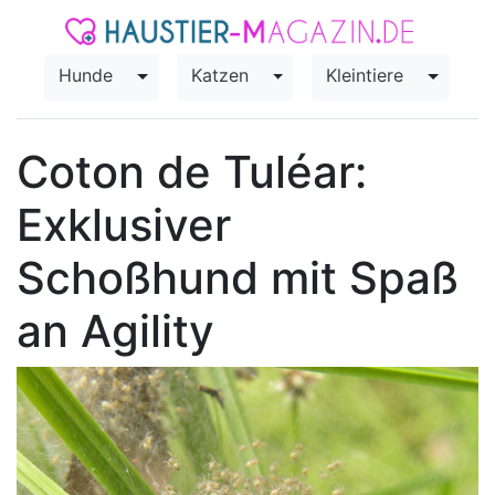
Hunde
Katzen
Kleintiere
Toggle Dropdown
Toggle Dropdown
Toggle
Coton de Tuléar:
Exklusiver
Schoßhund mit Spaß
an Agility