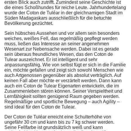
ersten Blick auch zutrifft. Zumindest seine Geschichte ist
die eines Schoßhundes für reiche Leute. Jahrhundertelang
wurde der Coton de Tuléar in der gleichnamigen Stadt im
Süden Madagaskars ausschließlich für die betuchte
Bevölkerung gezüchtet.
Sein hübsches Aussehen und vor allem sein besonders
weiches, weißes Fell, das regelmäßig gepflegt werden
muss, ließen das Interesse an seiner angenehmen
Wesenart zur Nebensache werden. Dabei ist es gerade
sein überaus freundliches Wesen, das den Coton de
Tulear auszeichnet. Er ist intelligent und sehr
anpassungsfähig. Wie von selbst fügt er sich in die Familie
ein, möchte gefallen und zeigt sich sowohl Menschen wie
auch Artgenossen gegenüber als absolut verträglich. Auf
keinen Fall aber möchte er verzärtelt werden. Dann kann
auch ein Coton de Tulear Eigenarten entwickeln, die im
Zusammenleben stören können. Seiner Verspieltheit und
Lernfähigkeit sollten genügend Raum gegeben werden.
Regelmäßige und sportliche Bewegung – auch Agility –
sind ideal für den Coton de Tulear.
Der Coton de Tuléar erreicht eine Schulterhöhe von
ungefähr 30 cm und kann bis zu 7 kg schwer werden.
Seine Fellfarbe ist grundsätzlich weiß und kann