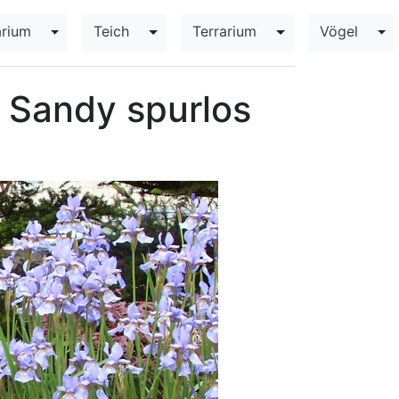
rium
Teich
Terrarium
Vögel
opdown
Toggle Dropdown
Toggle Dropdown
Toggle Dropdown
To
r Sandy spurlos