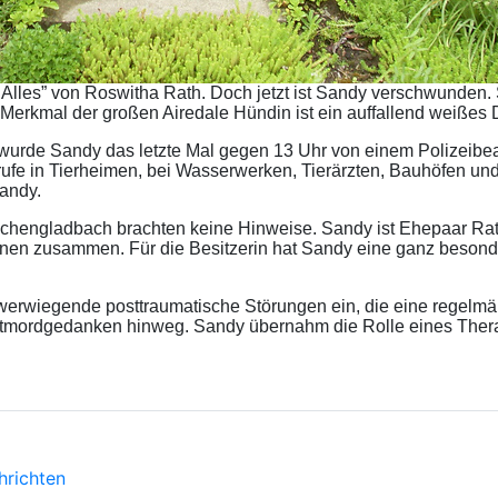
 Alles” von Roswitha Rath. Doch jetzt ist Sandy verschwunden. 
Merkmal der großen Airedale Hündin ist ein auffallend weißes Dr
wurde Sandy das letzte Mal gegen 13 Uhr von einem Polizeibe
nrufe in Tierheimen, bei Wasserwerken, Tierärzten, Bauhöfen u
Sandy.
chengladbach brachten keine Hinweise. Sandy ist Ehepaar Rat
t ihnen zusammen. Für die Besitzerin hat Sandy eine ganz beso
hwerwiegende posttraumatische Störungen ein, die eine regelmä
stmordgedanken hinweg. Sandy übernahm die Rolle eines Therap
hrichten