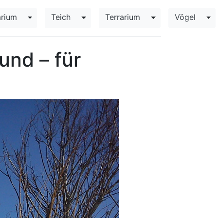
rium
Teich
Terrarium
Vögel
opdown
Toggle Dropdown
Toggle Dropdown
Toggle Dropdown
To
und – für