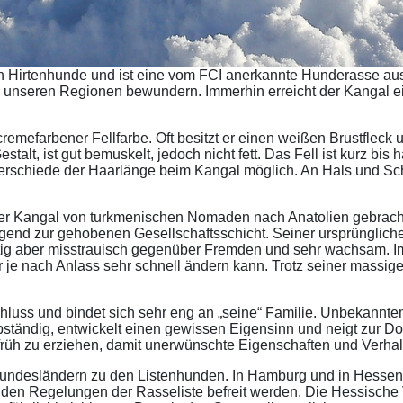
en Hirtenhunde und ist eine vom FCI anerkannte Hunderasse au
in unseren Regionen bewundern. Immerhin erreicht der Kangal e
emefarbener Fellfarbe. Oft besitzt er einen weißen Brustfleck u
talt, ist gut bemuskelt, jedoch nicht fett. Das Fell ist kurz bis 
rschiede der Haarlänge beim Kangal möglich. An Hals und Schul
 der Kangal von turkmenischen Nomaden nach Anatolien gebrac
end zur gehobenen Gesellschaftsschicht. Seiner ursprüngliche
utig aber misstrauisch gegenüber Fremden und sehr wachsam. Im
 je nach Anlass sehr schnell ändern kann. Trotz seiner massig
hluss und bindet sich sehr eng an „seine“ Familie. Unbekanntem 
bständig, entwickelt einen gewissen Eigensinn und neigt zur Do
früh zu erziehen, damit unerwünschte Eigenschaften und Verhal
undesländern zu den Listenhunden. In Hamburg und in Hessen wi
den Regelungen der Rasseliste befreit werden. Die Hessische 