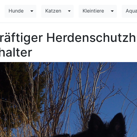
Hunde
Katzen
Kleintiere
Aqua
Toggle Dropdown
Toggle Dropdown
Toggle Dr
kräftiger Herdenschutzh
halter