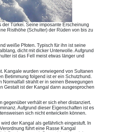
s der Türkei. Seine imposante Erscheinung
ine Risthöhe (Schulter) der Rüden von bis zu
nd weiße Pfoten. Typisch für ihn ist seine
halblang, dicht mit dicker Unterwolle. Aufgrund
ter ist das Fell meist etwas länger und
ht. Kangale wurden vorwiegend von Sultanen
n Betimmung folgend ist er ein Schutzhund.
 Normalfall strahlt er in seinen Bewegungen
en Gestalt ist der Kangal dann ausgesprochen
gegenüber verhält er sich eher distanziert.
minanz. Aufgrund dieser Eigenschaften ist es
tensweisen sich nicht entwickeln können.
rd der Kangal als gefährlich eingestuft. In
Verordnung führt eine Rasse Kangal