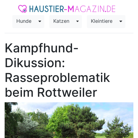
Hunde
Katzen
Kleintiere
Toggle Dropdown
Toggle Dropdown
Toggle
Kampfhund-
Dikussion:
Rasseproblematik
beim Rottweiler