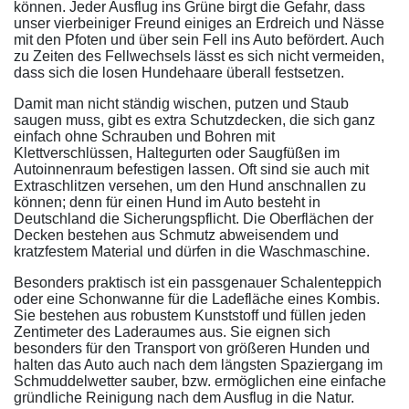
können. Jeder Ausflug ins Grüne birgt die Gefahr, dass
unser vierbeiniger Freund einiges an Erdreich und Nässe
mit den Pfoten und über sein Fell ins Auto befördert. Auch
zu Zeiten des Fellwechsels lässt es sich nicht vermeiden,
dass sich die losen Hundehaare überall festsetzen.
Damit man nicht ständig wischen, putzen und Staub
saugen muss, gibt es extra Schutzdecken, die sich ganz
einfach ohne Schrauben und Bohren mit
Klettverschlüssen, Haltegurten oder Saugfüßen im
Autoinnenraum befestigen lassen. Oft sind sie auch mit
Extraschlitzen versehen, um den Hund anschnallen zu
können; denn für einen Hund im Auto besteht in
Deutschland die Sicherungspflicht. Die Oberflächen der
Decken bestehen aus Schmutz abweisendem und
kratzfestem Material und dürfen in die Waschmaschine.
Besonders praktisch ist ein passgenauer Schalenteppich
oder eine Schonwanne für die Ladefläche eines Kombis.
Sie bestehen aus robustem Kunststoff und füllen jeden
Zentimeter des Laderaumes aus. Sie eignen sich
besonders für den Transport von größeren Hunden und
halten das Auto auch nach dem längsten Spaziergang im
Schmuddelwetter sauber, bzw. ermöglichen eine einfache
gründliche Reinigung nach dem Ausflug in die Natur.