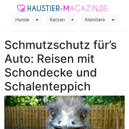
Hunde
Katzen
Kleintiere
Toggle Dropdown
Toggle Dropdown
Toggle
Schmutzschutz für’s
Auto: Reisen mit
Schondecke und
Schalenteppich