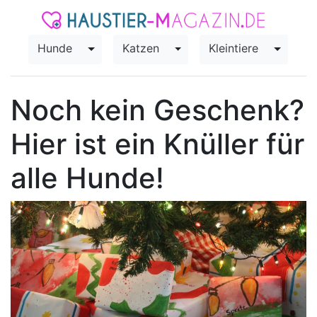
Hunde
Katzen
Kleintiere
Toggle Dropdown
Toggle Dropdown
Toggle
Noch kein Geschenk?
Hier ist ein Knüller für
alle Hunde!