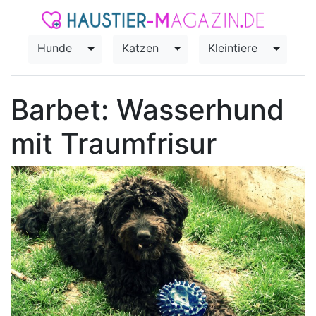
Hunde
Katzen
Kleintiere
Toggle Dropdown
Toggle Dropdown
Toggle
Barbet: Wasserhund
mit Traumfrisur