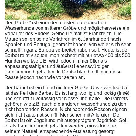
Der „Barbet“ ist einer der ältesten europäischen
Wasserhunde von mittlerer Größe und möglicherweise ein
Vorläufer des Pudels. Seine Heimat ist Frankreich. Die
Mauren sollen seine Vorfahren im 6. Jahrhundert nach
Spanien und Portugal gebracht haben, von wo er sich sehr
schnell in ganz Europa verbreitet haben soll. Heute ist der
Barbet relativ selten, man rechnet mit nur etwa 400 bis 500
Hunden weltweit. Er wird jedoch immer öfter als
anpassungsfähiger und äußerst liebenswürdiger
Familienhund gehalten. In Deutschland trifft man diese
Rasse jedoch nach wie vor selten an.
Der Barbet ist ein Hund mittlerer Größe. Unverwechselbar
ist das Fell des Barbet. Es ist lang, wollig und lockig (frisé),
und schützt zuverlässig vor Nässe und Kälte. Die Barbets
gehören wie z.B. auch die anderen Wasserhunde zu den
nicht haarenden Rassen. Nicht haarende Rassen eignen
sich nicht automatisch für Menschen mit Allergien. Der
Barbet ist ein Jagdhund mit ausgeprägtem Jagdtrieb. Soll
er als Familienhund gehalten werden, muss für eine
seinem Naturell entsprechende Auslastung gesorgt