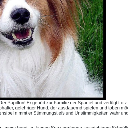
: Der Papillon! Er gehört zur Familie der Spaniel und verfügt tro
ebhafter, gelehriger Hund, der ausdauernd spielen und toben mö
nsibel nimmt er Stimmungstiefs und Unstimmigkeiten wahr und i
. Immer bereit zu langen Spaziergängen, ausgiebigem Schnüffe