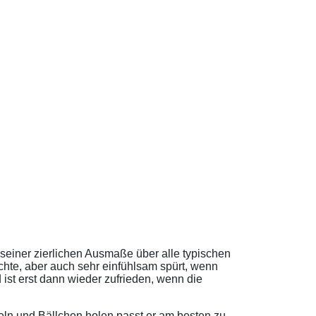
tz seiner zierlichen Ausmaße über alle typischen
chte, aber auch sehr einfühlsam spürt, wenn
st erst dann wieder zufrieden, wenn die
ln und Bällchen holen passt er am besten zu