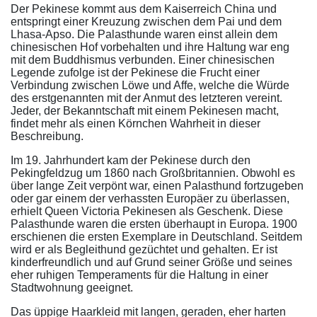
Der Pekinese kommt aus dem Kaiserreich China und
entspringt einer Kreuzung zwischen dem Pai und dem
Lhasa-Apso. Die Palasthunde waren einst allein dem
chinesischen Hof vorbehalten und ihre Haltung war eng
mit dem Buddhismus verbunden. Einer chinesischen
Legende zufolge ist der Pekinese die Frucht einer
Verbindung zwischen Löwe und Affe, welche die Würde
des erstgenannten mit der Anmut des letzteren vereint.
Jeder, der Bekanntschaft mit einem Pekinesen macht,
findet mehr als einen Körnchen Wahrheit in dieser
Beschreibung.
Im 19. Jahrhundert kam der Pekinese durch den
Pekingfeldzug um 1860 nach Großbritannien. Obwohl es
über lange Zeit verpönt war, einen Palasthund fortzugeben
oder gar einem der verhassten Europäer zu überlassen,
erhielt Queen Victoria Pekinesen als Geschenk. Diese
Palasthunde waren die ersten überhaupt in Europa. 1900
erschienen die ersten Exemplare in Deutschland. Seitdem
wird er als Begleithund gezüchtet und gehalten. Er ist
kinderfreundlich und auf Grund seiner Größe und seines
eher ruhigen Temperaments für die Haltung in einer
Stadtwohnung geeignet.
Das üppige Haarkleid mit langen, geraden, eher harten