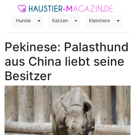
Hunde
Katzen
Kleintiere
Toggle Dropdown
Toggle Dropdown
Toggle
Pekinese: Palasthund
aus China liebt seine
Besitzer