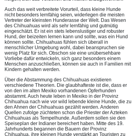
Auch das weit verbreitete Vorurteil, dass kleine Hunde
nicht besonders lernfähig seien, widerlegen die meisten
Vertreter der kleinsten Hunderasse der Welt. Das Wesen
des Chihuahuas wird als sehr lernfähig und gutmütig
eingeschätzt. Er ist ein stets lebenslustiger und robuster
Hund, der beizeiten lernen kann und sollte, was ein Hund
können sollte. Chihuahuas fühlen sich überall in
menschlicher Umgebung wohl, dabei beanspruchen sie
wenig Platz für sich. Obschon sie eine unübersehbare
Vorliebe dafür entwickeln, sich ganz besonders einem
Menschen anzuschließen, können sie auch in Familien mit
Kindern gehalten werden.
Über die Abstammung des Chihuahuas existieren
verschiedene Theorien. Die glaubhafteste ist die, dass er
von den im alten Mexiko vorhandenen Opferhunden
abstammt. Auch heute leben in Mexiko in der Provinz
Chihuahua nach wie vor wild lebende kleine Hunde, die zu
den Ahnen der Chihuahuas gezählt werden. Anderen
Quellen zufolge züchteten schon die Priester der Azteken
Chihuahuas als Tempelhunde. Außerdem sollen sie den
Speiseplan der Indianer bereichert haben. Mitte des 19.
Jahrhunderts begannen die Bauern der Provinz
Chihuahua, ihre kleinen Hunde verstärkt an Touristen zu