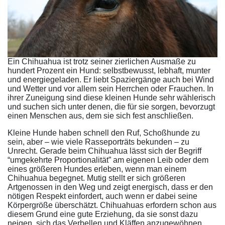
Ein Chihuahua ist trotz seiner zierlichen Ausmaße zu
hundert Prozent ein Hund: selbstbewusst, lebhaft, munter
und energiegeladen. Er liebt Spaziergänge auch bei Wind
und Wetter und vor allem sein Herrchen oder Frauchen. In
ihrer Zuneigung sind diese kleinen Hunde sehr wählerisch
und suchen sich unter denen, die für sie sorgen, bevorzugt
einen Menschen aus, dem sie sich fest anschließen.
Kleine Hunde haben schnell den Ruf, Schoßhunde zu
sein, aber – wie viele Rasseporträts bekunden – zu
Unrecht. Gerade beim Chihuahua lässt sich der Begriff
“umgekehrte Proportionalität” am eigenen Leib oder dem
eines größeren Hundes erleben, wenn man einem
Chihuahua begegnet. Mutig stellt er sich größeren
Artgenossen in den Weg und zeigt energisch, dass er den
nötigen Respekt einfordert, auch wenn er dabei seine
Körpergröße überschätzt. Chihuahuas erfordern schon aus
diesem Grund eine gute Erziehung, da sie sonst dazu
neigen, sich das Verbellen und Kläffen anzugewöhnen.