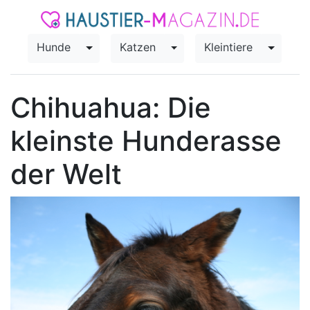
Hunde
Katzen
Kleintiere
Toggle Dropdown
Toggle Dropdown
Toggle
Chihuahua: Die
kleinste Hunderasse
der Welt