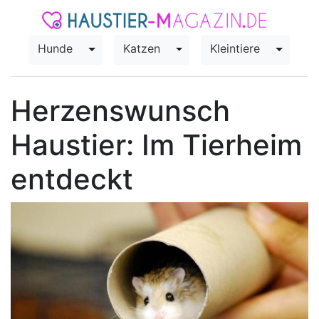
Hunde
Katzen
Kleintiere
Toggle Dropdown
Toggle Dropdown
Toggle
Herzenswunsch
Haustier: Im Tierheim
entdeckt