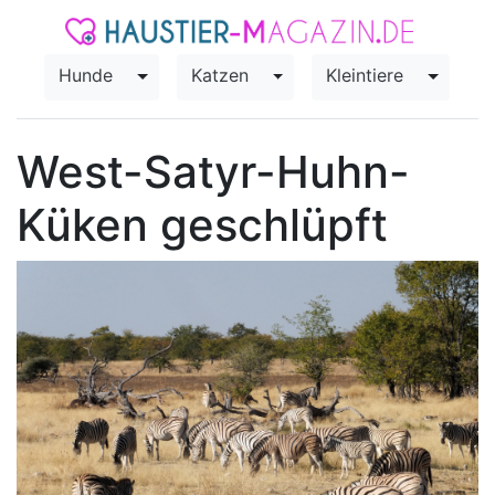
Hunde
Katzen
Kleintiere
Toggle Dropdown
Toggle Dropdown
Toggle
West-Satyr-Huhn-
Küken geschlüpft