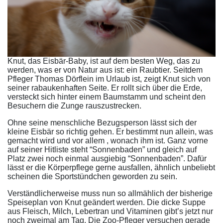
Knut, das Eisbär-Baby, ist auf dem besten Weg, das zu
werden, was er von Natur aus ist: ein Raubtier. Seitdem
Pfleger Thomas Dörflein im Urlaub ist, zeigt Knut sich von
seiner rabaukenhaften Seite. Er rollt sich über die Erde,
versteckt sich hinter einem Baumstamm und scheint den
Besuchern die Zunge rauszustrecken.
Ohne seine menschliche Bezugsperson lässt sich der
kleine Eisbär so richtig gehen. Er bestimmt nun allein, was
gemacht wird und vor allem , wonach ihm ist. Ganz vorne
auf seiner Hitliste steht “Sonnenbaden” und gleich auf
Platz zwei noch einmal ausgiebig “Sonnenbaden”. Dafür
lässt er die Körperpflege gerne ausfallen, ähnlich unbeliebt
scheinen die Sportstündchen geworden zu sein.
Verständlicherweise muss nun so allmählich der bisherige
Speiseplan von Knut geändert werden. Die dicke Suppe
aus Fleisch, Milch, Lebertran und Vitaminen gibt’s jetzt nur
noch zweimal am Tag. Die Zoo-Pfleger versuchen gerade