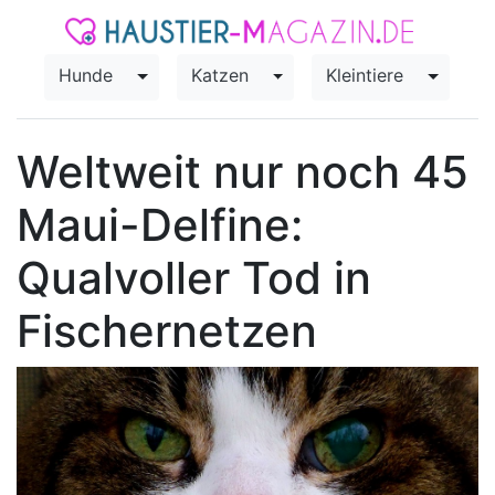
Hunde
Katzen
Kleintiere
Toggle Dropdown
Toggle Dropdown
Toggle
Weltweit nur noch 45
Maui-Delfine:
Qualvoller Tod in
Fischernetzen