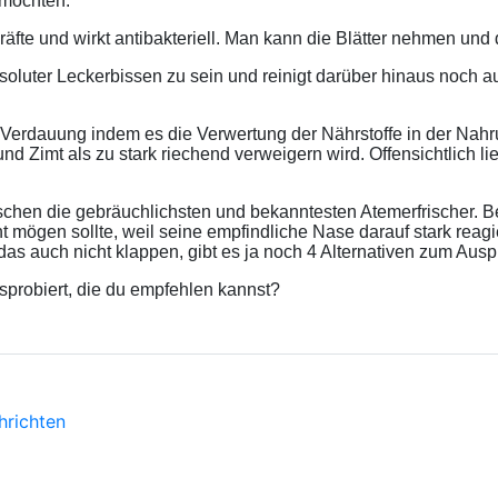
 möchten.
 Kräfte und wirkt antibakteriell. Man kann die Blätter nehmen u
bsoluter Leckerbissen zu sein und reinigt darüber hinaus noch au
 Verdauung indem es die Verwertung der Nährstoffe in der Nahrun
Hund Zimt als zu stark riechend verweigern wird. Offensichtli
schen die gebräuchlichsten und bekanntesten Atemerfrischer. B
mögen sollte, weil seine empfindliche Nase darauf stark reagiert
das auch nicht klappen, gibt es ja noch 4 Alternativen zum Ausp
probiert, die du empfehlen kannst?
hrichten