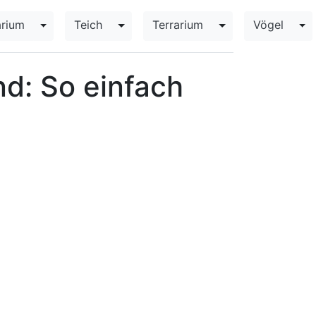
rium
Teich
Terrarium
Vögel
opdown
Toggle Dropdown
Toggle Dropdown
Toggle Dropdown
To
d: So einfach