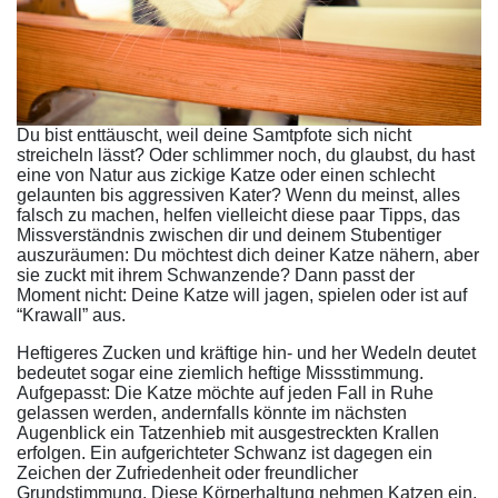
Du bist enttäuscht, weil deine Samtpfote sich nicht
streicheln lässt? Oder schlimmer noch, du glaubst, du hast
eine von Natur aus zickige Katze oder einen schlecht
gelaunten bis aggressiven Kater? Wenn du meinst, alles
falsch zu machen, helfen vielleicht diese paar Tipps, das
Missverständnis zwischen dir und deinem Stubentiger
auszuräumen: Du möchtest dich deiner Katze nähern, aber
sie zuckt mit ihrem Schwanzende? Dann passt der
Moment nicht: Deine Katze will jagen, spielen oder ist auf
“Krawall” aus.
Heftigeres Zucken und kräftige hin- und her Wedeln deutet
bedeutet sogar eine ziemlich heftige Missstimmung.
Aufgepasst: Die Katze möchte auf jeden Fall in Ruhe
gelassen werden, andernfalls könnte im nächsten
Augenblick ein Tatzenhieb mit ausgestreckten Krallen
erfolgen. Ein aufgerichteter Schwanz ist dagegen ein
Zeichen der Zufriedenheit oder freundlicher
Grundstimmung. Diese Körperhaltung nehmen Katzen ein,