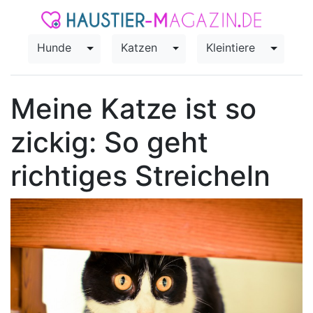
Hunde
Katzen
Kleintiere
Toggle Dropdown
Toggle Dropdown
Toggle
Meine Katze ist so
zickig: So geht
richtiges Streicheln