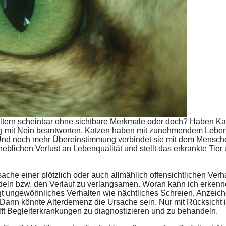
ltern scheinbar ohne sichtbare Merkmale oder doch? Haben Kat
tig mit Nein beantworten. Katzen haben mit zunehmendem Lebens
 Und noch mehr Übereinstimmung verbindet sie mit dem Mensc
eblichen Verlust an Lebenqualität und stellt das erkrankte Tie
ache einer plötzlich oder auch allmählich offensichtlichen Verh
deln bzw. den Verlauf zu verlangsamen. Woran kann ich erkenn
igt ungewöhnliches Verhalten wie nächtliches Schreien, Anzeich
Dann könnte Alterdemenz die Ursache sein. Nur mit Rücksicht ist
lft Begleiterkrankungen zu diagnostizieren und zu behandeln.