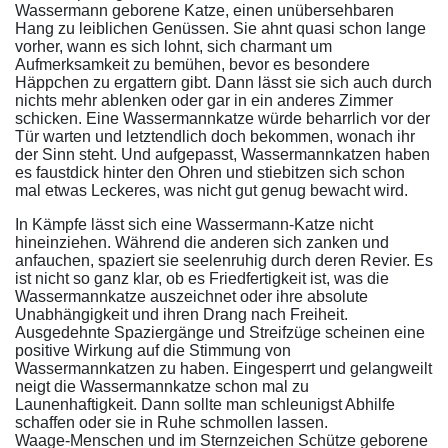
Wassermann geborene Katze, einen unübersehbaren
Hang zu leiblichen Genüssen. Sie ahnt quasi schon lange
vorher, wann es sich lohnt, sich charmant um
Aufmerksamkeit zu bemühen, bevor es besondere
Häppchen zu ergattern gibt. Dann lässt sie sich auch durch
nichts mehr ablenken oder gar in ein anderes Zimmer
schicken. Eine Wassermannkatze würde beharrlich vor der
Tür warten und letztendlich doch bekommen, wonach ihr
der Sinn steht. Und aufgepasst, Wassermannkatzen haben
es faustdick hinter den Ohren und stiebitzen sich schon
mal etwas Leckeres, was nicht gut genug bewacht wird.
In Kämpfe lässt sich eine Wassermann-Katze nicht
hineinziehen. Während die anderen sich zanken und
anfauchen, spaziert sie seelenruhig durch deren Revier. Es
ist nicht so ganz klar, ob es Friedfertigkeit ist, was die
Wassermannkatze auszeichnet oder ihre absolute
Unabhängigkeit und ihren Drang nach Freiheit.
Ausgedehnte Spaziergänge und Streifzüge scheinen eine
positive Wirkung auf die Stimmung von
Wassermannkatzen zu haben. Eingesperrt und gelangweilt
neigt die Wassermannkatze schon mal zu
Launenhaftigkeit. Dann sollte man schleunigst Abhilfe
schaffen oder sie in Ruhe schmollen lassen.
Waage-Menschen und im Sternzeichen Schütze geborene