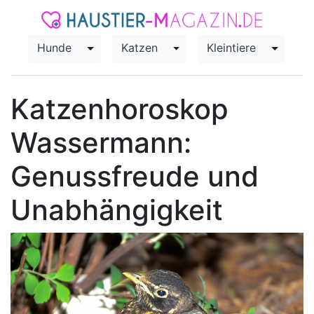
Hunde
Katzen
Kleintiere
Toggle Dropdown
Toggle Dropdown
Toggle
Katzenhoroskop
Wassermann:
Genussfreude und
Unabhängigkeit