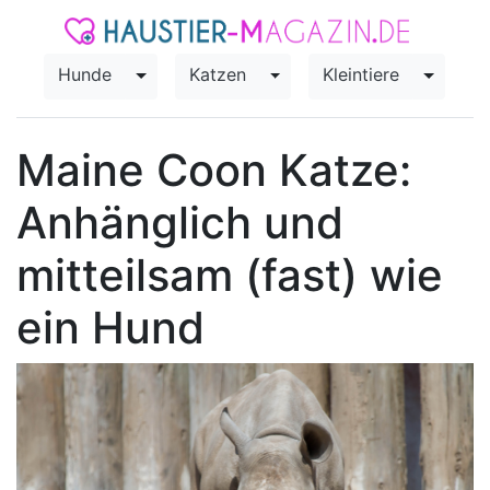
Hunde
Katzen
Kleintiere
Toggle Dropdown
Toggle Dropdown
Toggle
Maine Coon Katze:
Anhänglich und
mitteilsam (fast) wie
ein Hund