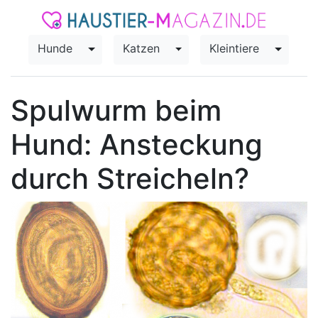
Hunde
Katzen
Kleintiere
Toggle Dropdown
Toggle Dropdown
Toggle
Spulwurm beim
Hund: Ansteckung
durch Streicheln?