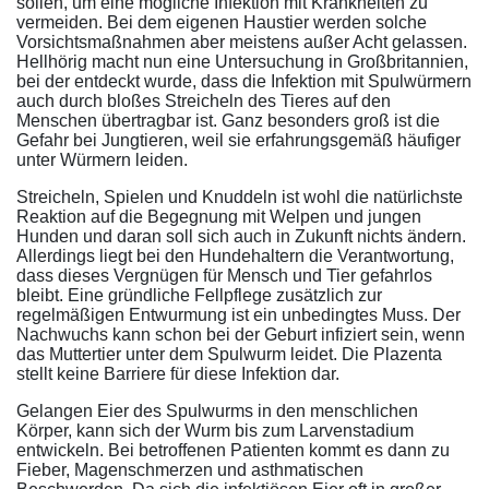
sollen, um eine mögliche Infektion mit Krankheiten zu
vermeiden. Bei dem eigenen Haustier werden solche
Vorsichtsmaßnahmen aber meistens außer Acht gelassen.
Hellhörig macht nun eine Untersuchung in Großbritannien,
bei der entdeckt wurde, dass die Infektion mit Spulwürmern
auch durch bloßes Streicheln des Tieres auf den
Menschen übertragbar ist. Ganz besonders groß ist die
Gefahr bei Jungtieren, weil sie erfahrungsgemäß häufiger
unter Würmern leiden.
Streicheln, Spielen und Knuddeln ist wohl die natürlichste
Reaktion auf die Begegnung mit Welpen und jungen
Hunden und daran soll sich auch in Zukunft nichts ändern.
Allerdings liegt bei den Hundehaltern die Verantwortung,
dass dieses Vergnügen für Mensch und Tier gefahrlos
bleibt. Eine gründliche Fellpflege zusätzlich zur
regelmäßigen Entwurmung ist ein unbedingtes Muss. Der
Nachwuchs kann schon bei der Geburt infiziert sein, wenn
das Muttertier unter dem Spulwurm leidet. Die Plazenta
stellt keine Barriere für diese Infektion dar.
Gelangen Eier des Spulwurms in den menschlichen
Körper, kann sich der Wurm bis zum Larvenstadium
entwickeln. Bei betroffenen Patienten kommt es dann zu
Fieber, Magenschmerzen und asthmatischen