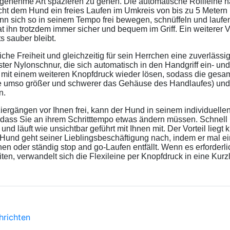
angenehme Art spazieren zu gehen. Die automatische Rollleine h
icht dem Hund ein freies Laufen im Umkreis von bis zu 5 Mete
n sich so in seinem Tempo frei bewegen, schnüffeln und laufen.
hn trotzdem immer sicher und bequem im Griff. Ein weiterer Vort
 sauber bleibt.
che Freiheit und gleichzeitig für sein Herrchen eine zuverläss
ester Nylonschnur, die sich automatisch in den Handgriff ein- und
d mit einem weiteren Knopfdruck wieder lösen, sodass die gesa
eine umso größer und schwerer das Gehäuse des Handlaufes) un
n.
aziergängen vor Ihnen frei, kann der Hund in seinem individuel
dass Sie an ihrem Schritttempo etwas ändern müssen. Schnell h
d läuft wie unsichtbar geführt mit Ihnen mit. Der Vorteil liegt
und geht seiner Lieblingsbeschäftigung nach, indem er mal ein
hen oder ständig stop and go-Laufen entfällt. Wenn es erforderli
ten, verwandelt sich die Flexileine per Knopfdruck in eine Kurz
hrichten