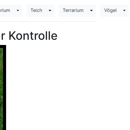
rium
Teich
Terrarium
Vögel
opdown
Toggle Dropdown
Toggle Dropdown
Toggle Dropdown
To
r Kontrolle