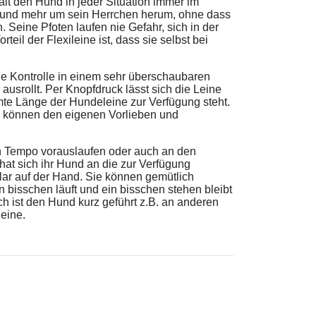
ält den Hund in jeder Situation immer im
rn und mehr um sein Herrchen herum, ohne dass
 Seine Pfoten laufen nie Gefahr, sich in der
eil der Flexileine ist, dass sie selbst bei
ige Kontrolle in einem sehr überschaubaren
 ausrollt. Per Knopfdruck lässt sich die Leine
mte Länge der Hundeleine zur Verfügung steht.
d können den eigenen Vorlieben und
len Tempo vorauslaufen oder auch an den
at sich ihr Hund an die zur Verfügung
 klar auf der Hand. Sie können gemütlich
 bisschen läuft und ein bisschen stehen bleibt
ch ist den Hund kurz geführt z.B. an anderen
leine.