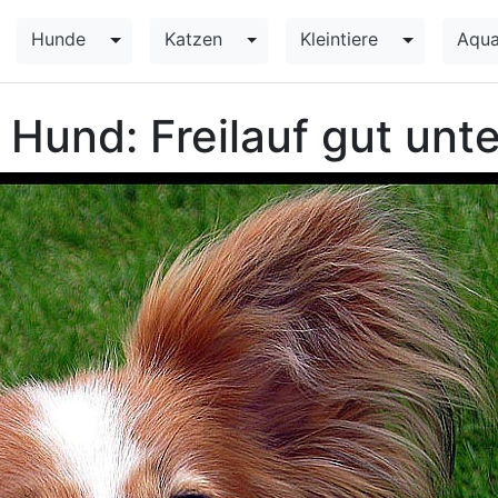
Hunde
Katzen
Kleintiere
Aqua
Toggle Dropdown
Toggle Dropdown
Toggle Dr
n Hund: Freilauf gut unte