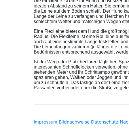
Die Flexileine ist eine für Hund und Bestzer 
idealen Abstand zu seinem Halter. Sie ermögl
die Leine auf dem Boden schleift. Der Hund kan
Länge der Leine zu verfangen und Herrchen hat i
schlechtem Wetter und matschigen Wegen stets
Eine Flexileine bietet dem Hund die größtmögli
Radius. Die Flexileine ist eine Rollleine aus f
auch auf eine bestimmte Länge feststellen un
Die Leinenlängen variieren (je länger die L
Bedürfnissen entsprechend ausgewählt werde
Ist der Weg oder Platz bei Ihren täglichen Sp
interessanten Schnüffelecken verweilen, ohne 
stehenden Meter und ihr Schritttempo gewöhnt un
spazieren gehen, Walken oder Joggen und ihr H
um zu schnüffeln. Das lästige an der Leine zie
Passanten vorbei oder über die Straße zu gelei
Impressum
Bildnachweise
Datenschutz
Nac