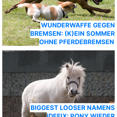
WUNDERWAFFE GEGEN
BREMSEN: (K)EIN SOMMER
OHNE PFERDEBREMSEN
BIGGEST LOOSER NAMENS
IDEFIX: PONY WIEDER