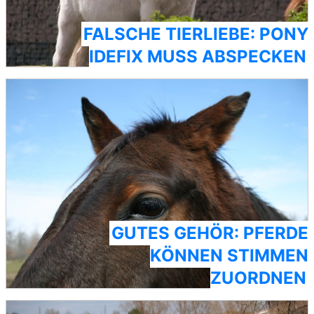
FALSCHE TIERLIEBE: PONY
IDEFIX MUSS ABSPECKEN
GUTES GEHÖR: PFERDE
KÖNNEN STIMMEN
ZUORDNEN